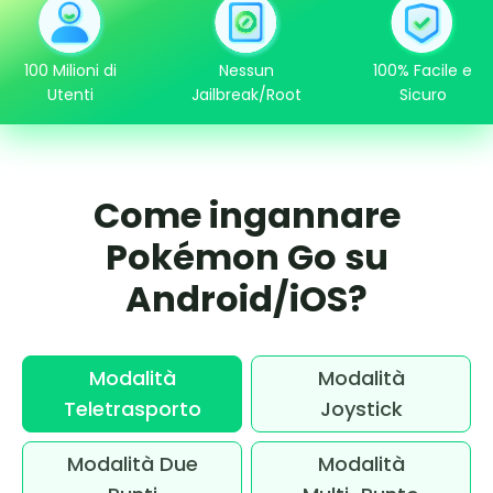
100 Milioni di
Nessun
100% Facile e
Utenti
Jailbreak/Root
Sicuro
Come ingannare
Pokémon Go su
Android/iOS?
Modalità
Modalità
Teletrasporto
Joystick
Modalità Due
Modalità