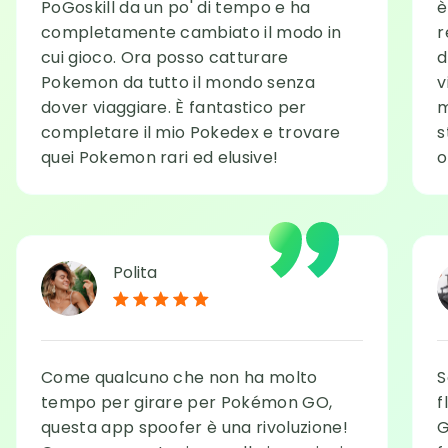
PoGoskill da un po' di tempo e ha
è
completamente cambiato il modo in
r
cui gioco. Ora posso catturare
d
Pokemon da tutto il mondo senza
v
dover viaggiare. È fantastico per
m
completare il mio Pokedex e trovare
s
quei Pokemon rari ed elusive!
o
Polita
Come qualcuno che non ha molto
S
tempo per girare per Pokémon GO,
f
questa app spoofer è una rivoluzione!
G