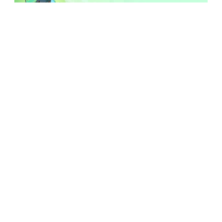
Politiche di privacy
Chi Siamo
Contattaci
Termini e Condizioni
Informativa sui Cookies
Cambia Lingua
Copyright © 2026 PoGoskill All Rights Reserved.